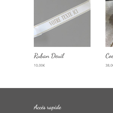
Ruban Deuil
Coe
10,00
€
38,0
Accès rapide