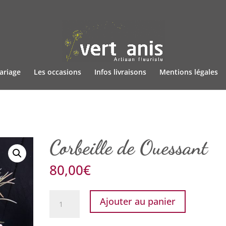
ariage
Les occasions
Infos livraisons
Mentions légales
Corbeille de Ouessant
80,00
€
quantité
Ajouter au panier
de
Corbeille