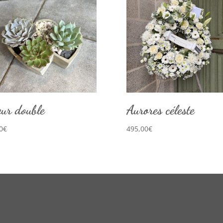
ur double
Aurores céleste
0
€
495,00
€