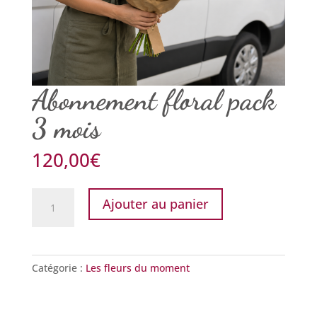
Abonnement floral pack
3 mois
120,00
€
quantité
Ajouter au panier
de
Abonnement
floral
pack
Catégorie :
Les fleurs du moment
3
mois